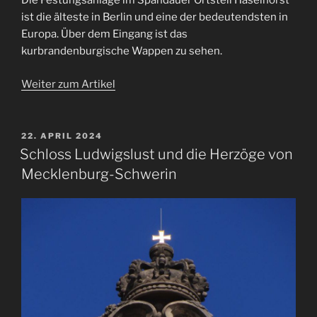
Die Festungsanlage im Spandauer Ortsteil Haselhorst
ist die älteste in Berlin und eine der bedeutendsten in
Europa. Über dem Eingang ist das
kurbrandenburgische Wappen zu sehen.
Weiter zum Artikel
VERÖFFENTLICHT
22. APRIL 2024
AM
Schloss Ludwigslust und die Herzöge von
Mecklenburg-Schwerin