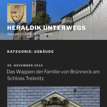
Zum
Inhalt
springen
HERALDIK UNTERWEGS
Wappen im öffentlichen Raum
KATEGORIE:
GEBÄUDE
VERÖFFENTLICHT
30. NOVEMBER 2024
AM
Das Wappen der Familie von Brünneck am
Schloss Trebnitz