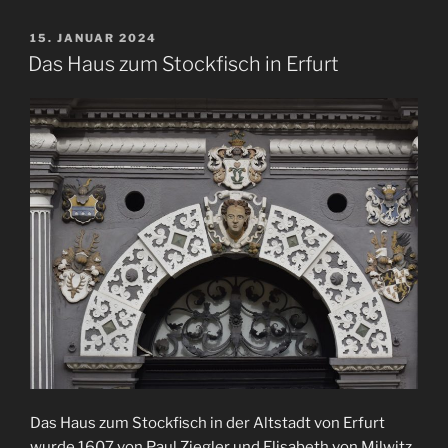
VERÖFFENTLICHT
15. JANUAR 2024
AM
Das Haus zum Stockfisch in Erfurt
Das Haus zum Stockfisch in der Altstadt von Erfurt
wurde 1607 von Paul Ziegler und Elisabeth von Milwitz