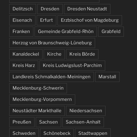
Delitzsch
Dresden
Dresden Neustadt
Eisenach
Erfurt
Erzbischof von Magdeburg
Franken
Gemeinde Grabfeld-Rhön
Grabfeld
Herzog von Braunschweig-Lüneburg
Kanaldeckel
Kirche
Kreis Börde
Kreis Harz
Kreis Ludwigslust-Parchim
Landkreis Schmalkalden-Meiningen
Marstall
Mecklenburg-Schwerin
Mecklenburg-Vorpommern
Neustädter Markthalle
Niedersachsen
Preußen
Sachsen
Sachsen-Anhalt
Schweden
Schönebeck
Stadtwappen