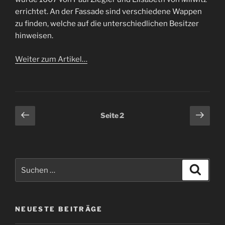
errichtet. An der Fassade sind verschiedene Wappen
zu finden, welche auf die unterschiedlichen Besitzer
hinweisen.
Weiter zum Artikel…
Beitragsnavigation
Vorherige
Näch
Seite
2
Seite
Seit
Suchen
Suche
nach:
NEUESTE BEITRÄGE