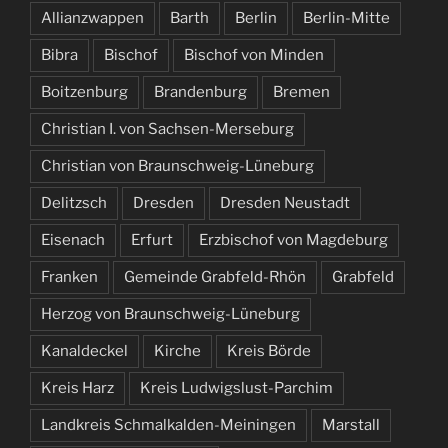
Allianzwappen
Barth
Berlin
Berlin-Mitte
Bibra
Bischof
Bischof von Minden
Boitzenburg
Brandenburg
Bremen
Christian I. von Sachsen-Merseburg
Christian von Braunschweig-Lüneburg
Delitzsch
Dresden
Dresden Neustadt
Eisenach
Erfurt
Erzbischof von Magdeburg
Franken
Gemeinde Grabfeld-Rhön
Grabfeld
Herzog von Braunschweig-Lüneburg
Kanaldeckel
Kirche
Kreis Börde
Kreis Harz
Kreis Ludwigslust-Parchim
Landkreis Schmalkalden-Meiningen
Marstall