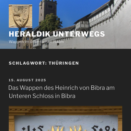
Zum
Inhalt
springen
HERALDIK UNTERWEGS
Wappen im öffentlichen Raum
SCHLAGWORT:
THÜRINGEN
VERÖFFENTLICHT
15. AUGUST 2025
AM
Das Wappen des Heinrich von Bibra am
Unteren Schloss in Bibra