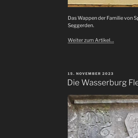
Das Wappen der Familie von Sp
Seggerden.
Weiter zum Artikel…
VERÖFFENTLICHT
15. NOVEMBER 2023
AM
Die Wasserburg Fl