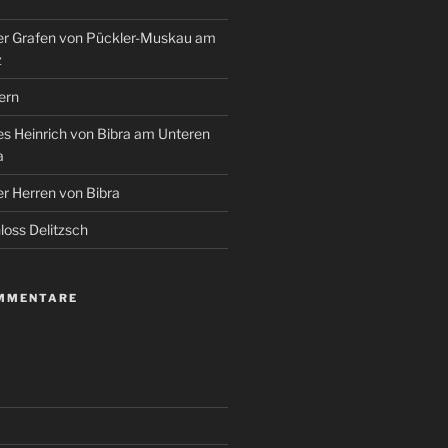
r Grafen von Pückler-Muskau am
z
ern
s Heinrich von Bibra am Unteren
a
r Herren von Bibra
oss Delitzsch
MMENTARE