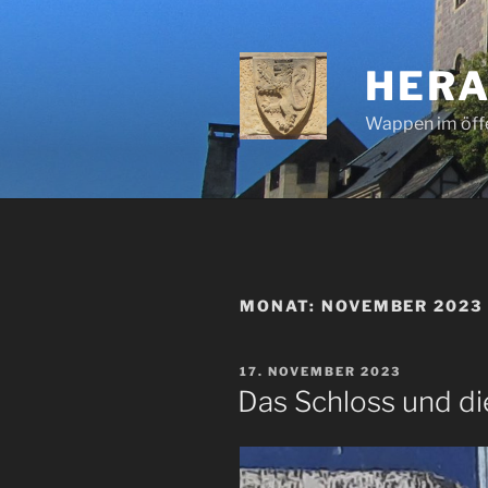
Zum
Inhalt
springen
HERA
Wappen im öff
MONAT:
NOVEMBER 2023
VERÖFFENTLICHT
17. NOVEMBER 2023
AM
Das Schloss und di