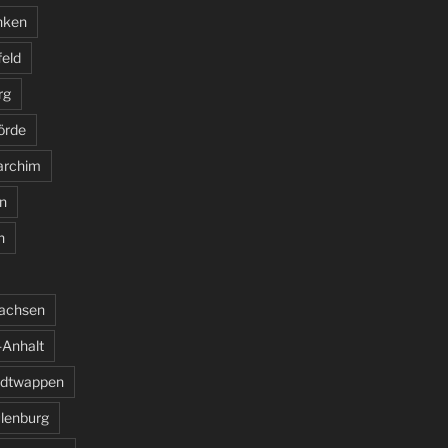
nken
feld
rg
örde
archim
n
n
sachsen
Anhalt
adtwappen
ulenburg