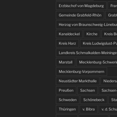
Erzbischof von Magdeburg
Fra
Gemeinde Grabfeld-Rhön
Grab
Herzog von Braunschweig-Lünebu
Kanaldeckel
Kirche
Kreis B
Kreis Harz
Kreis Ludwigslust-P
Landkreis Schmalkalden-Meininge
Marstall
Mecklenburg-Schweri
Mecklenburg-Vorpommern
Neustädter Markthalle
Nieder
Preußen
Sachsen
Sachsen-
Schweden
Schönebeck
St
Thüringen
v. Bibra
v. d. Sch