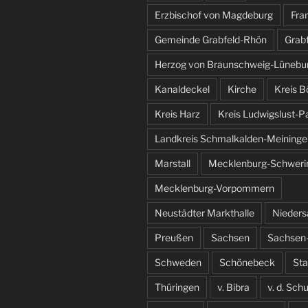
Erzbischof von Magdeburg
Fra
Gemeinde Grabfeld-Rhön
Grab
Herzog von Braunschweig-Lünebu
Kanaldeckel
Kirche
Kreis B
Kreis Harz
Kreis Ludwigslust-P
Landkreis Schmalkalden-Meininge
Marstall
Mecklenburg-Schweri
Mecklenburg-Vorpommern
Neustädter Markthalle
Nieder
Preußen
Sachsen
Sachsen-
Schweden
Schönebeck
St
Thüringen
v. Bibra
v. d. Sch