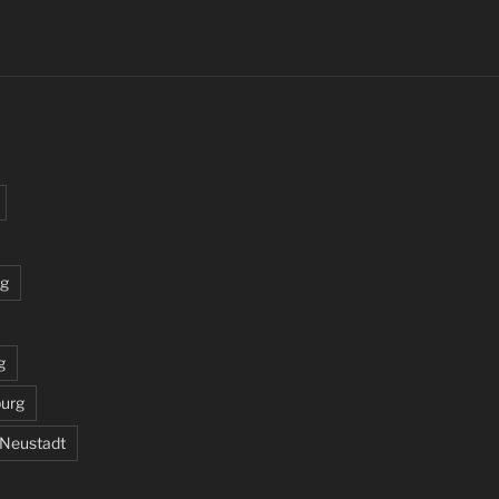
rg
g
burg
 Neustadt