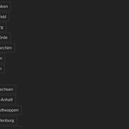
nken
feld
rg
örde
archim
n
n
sachsen
Anhalt
adtwappen
ulenburg