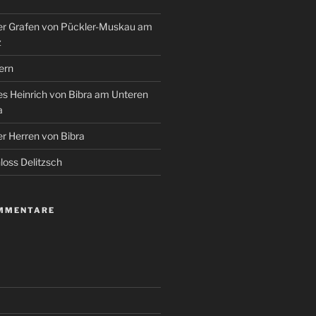
r Grafen von Pückler-Muskau am
z
ern
s Heinrich von Bibra am Unteren
a
r Herren von Bibra
oss Delitzsch
MMENTARE