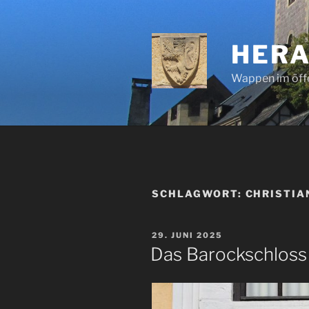
Zum
Inhalt
springen
HERA
Wappen im öff
SCHLAGWORT:
CHRISTIA
VERÖFFENTLICHT
29. JUNI 2025
AM
Das Barockschloss 