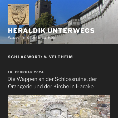
Zum
Inhalt
springen
HERALDIK UNTERWEGS
Wappen im öffentlichen Raum
SCHLAGWORT:
V. VELTHEIM
VERÖFFENTLICHT
16. FEBRUAR 2024
AM
Die Wappen an der Schlossruine, der
Orangerie und der Kirche in Harbke.