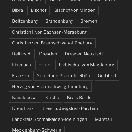
Bibra
Bischof
Bischof von Minden
Boitzenburg
Brandenburg
Bremen
Christian I. von Sachsen-Merseburg
Christian von Braunschweig-Lüneburg
Delitzsch
Dresden
Dresden Neustadt
Eisenach
Erfurt
Erzbischof von Magdeburg
Franken
Gemeinde Grabfeld-Rhön
Grabfeld
Herzog von Braunschweig-Lüneburg
Kanaldeckel
Kirche
Kreis Börde
Kreis Harz
Kreis Ludwigslust-Parchim
Landkreis Schmalkalden-Meiningen
Marstall
Mecklenburg-Schwerin