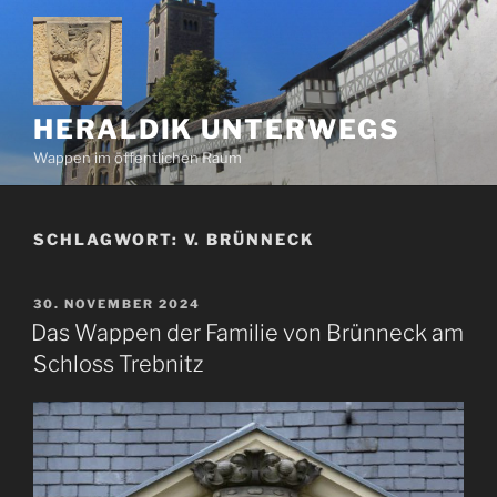
Zum
Inhalt
springen
HERALDIK UNTERWEGS
Wappen im öffentlichen Raum
SCHLAGWORT:
V. BRÜNNECK
VERÖFFENTLICHT
30. NOVEMBER 2024
AM
Das Wappen der Familie von Brünneck am
Schloss Trebnitz