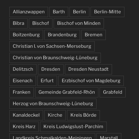
Allianzwappen
Barth
Berlin
Berlin-Mitte
Bibra
Bischof
Bischof von Minden
Boitzenburg
Brandenburg
Bremen
Christian I. von Sachsen-Merseburg
Christian von Braunschweig-Lüneburg
Delitzsch
Dresden
Dresden Neustadt
Eisenach
Erfurt
Erzbischof von Magdeburg
Franken
Gemeinde Grabfeld-Rhön
Grabfeld
Herzog von Braunschweig-Lüneburg
Kanaldeckel
Kirche
Kreis Börde
Kreis Harz
Kreis Ludwigslust-Parchim
Landkreis Schmalkalden-Meiningen
Marstall