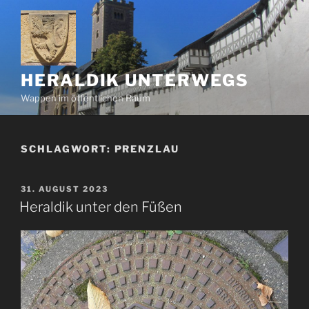
Zum
Inhalt
springen
HERALDIK UNTERWEGS
Wappen im öffentlichen Raum
SCHLAGWORT:
PRENZLAU
VERÖFFENTLICHT
31. AUGUST 2023
AM
Heraldik unter den Füßen