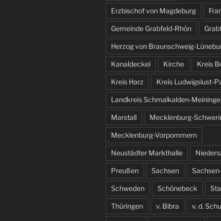
Erzbischof von Magdeburg
Fra
Gemeinde Grabfeld-Rhön
Grab
Herzog von Braunschweig-Lünebu
Kanaldeckel
Kirche
Kreis B
Kreis Harz
Kreis Ludwigslust-P
Landkreis Schmalkalden-Meininge
Marstall
Mecklenburg-Schweri
Mecklenburg-Vorpommern
Neustädter Markthalle
Nieder
Preußen
Sachsen
Sachsen-
Schweden
Schönebeck
St
Thüringen
v. Bibra
v. d. Sch