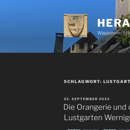
Zum
Inhalt
springen
HERA
Wappen im öff
SCHLAGWORT:
LUSTGAR
VERÖFFENTLICHT
22. SEPTEMBER 2023
AM
Die Orangerie und
Lustgarten Werni