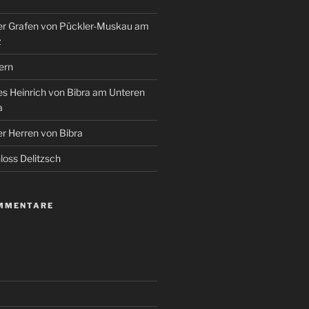
r Grafen von Pückler-Muskau am
z
ern
s Heinrich von Bibra am Unteren
a
r Herren von Bibra
oss Delitzsch
MMENTARE