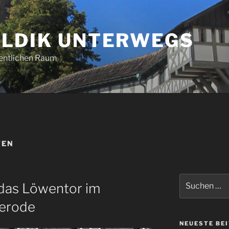
LDIK UNTERWEGS
entlichen Raum
TEN
Suchen
 das Löwentor im
nach:
gerode
NEUESTE BE