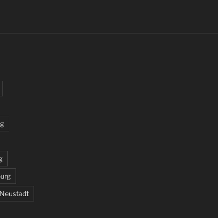
rg
g
burg
 Neustadt