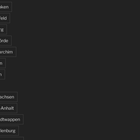
nken
feld
rg
örde
archim
n
n
sachsen
Anhalt
adtwappen
ulenburg