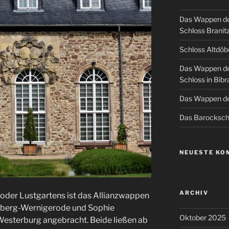
Das Wappen de
Schloss Branit
Schloss Altdöb
Das Wappen de
Schloss in Bibr
Das Wappen de
Das Barockschl
NEUESTE KO
ARCHIV
oder Lustgartens ist das Allianzwappen
tolberg-Wernigerode und Sophie
Oktober 2025
-Westerburg angebracht. Beide ließen ab