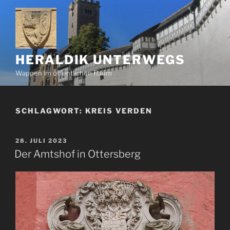
Zum
Inhalt
springen
HERALDIK UNTERWEGS
Wappen im öffentlichen Raum
SCHLAGWORT:
KREIS VERDEN
VERÖFFENTLICHT
28. JULI 2023
AM
Der Amtshof in Ottersberg