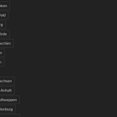
nken
feld
rg
örde
archim
n
n
sachsen
Anhalt
adtwappen
ulenburg