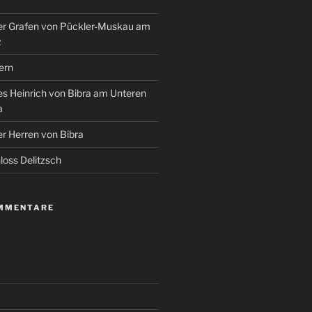
r Grafen von Pückler-Muskau am
z
ern
s Heinrich von Bibra am Unteren
a
r Herren von Bibra
oss Delitzsch
MMENTARE