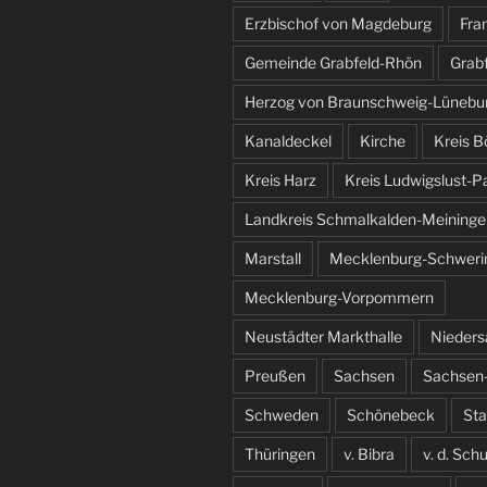
Erzbischof von Magdeburg
Fra
Gemeinde Grabfeld-Rhön
Grab
Herzog von Braunschweig-Lünebu
Kanaldeckel
Kirche
Kreis B
Kreis Harz
Kreis Ludwigslust-P
Landkreis Schmalkalden-Meininge
Marstall
Mecklenburg-Schweri
Mecklenburg-Vorpommern
Neustädter Markthalle
Nieder
Preußen
Sachsen
Sachsen-
Schweden
Schönebeck
St
Thüringen
v. Bibra
v. d. Sch