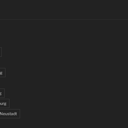
rg
g
burg
 Neustadt