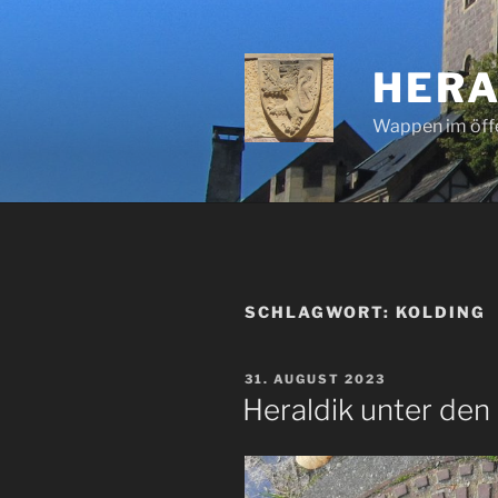
Zum
Inhalt
springen
HERA
Wappen im öff
SCHLAGWORT:
KOLDING
VERÖFFENTLICHT
31. AUGUST 2023
AM
Heraldik unter den