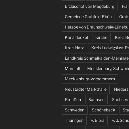
Erzbischof von Magdeburg
Fra
Gemeinde Grabfeld-Rhön
Grab
Herzog von Braunschweig-Lünebu
Kanaldeckel
Kirche
Kreis B
Kreis Harz
Kreis Ludwigslust-P
Landkreis Schmalkalden-Meininge
Marstall
Mecklenburg-Schweri
Mecklenburg-Vorpommern
Neustädter Markthalle
Nieder
Preußen
Sachsen
Sachsen-
Schweden
Schönebeck
St
Thüringen
v. Bibra
v. d. Sch