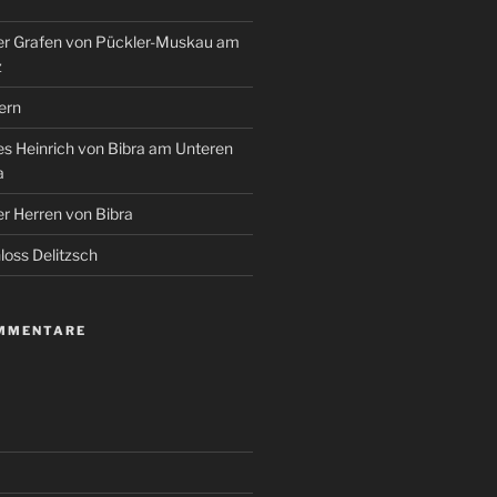
r Grafen von Pückler-Muskau am
z
ern
s Heinrich von Bibra am Unteren
a
r Herren von Bibra
oss Delitzsch
MMENTARE