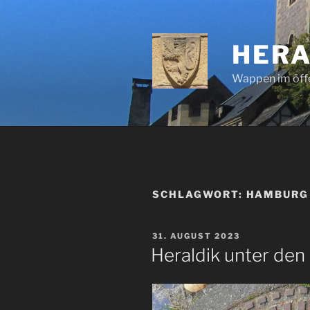
Zum
Inhalt
springen
HERA
Wappen im öff
SCHLAGWORT:
HAMBURG
VERÖFFENTLICHT
31. AUGUST 2023
AM
Heraldik unter den