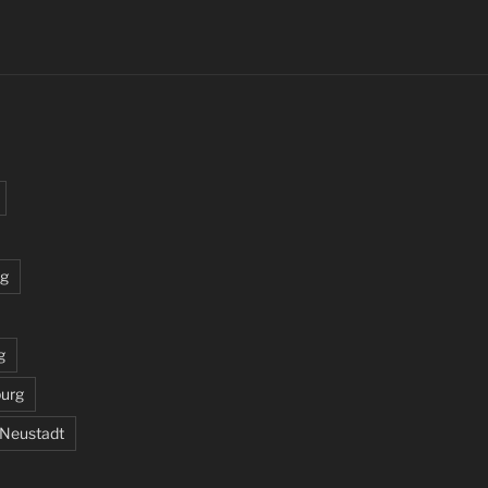
rg
g
burg
 Neustadt