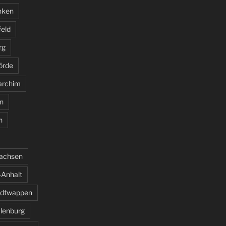
nken
feld
rg
örde
archim
n
n
sachsen
Anhalt
adtwappen
ulenburg