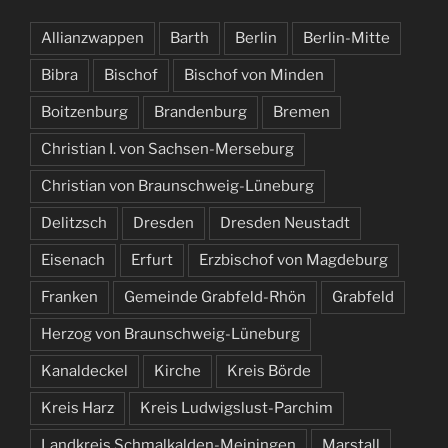
Allianzwappen
Barth
Berlin
Berlin-Mitte
Bibra
Bischof
Bischof von Minden
Boitzenburg
Brandenburg
Bremen
Christian I. von Sachsen-Merseburg
Christian von Braunschweig-Lüneburg
Delitzsch
Dresden
Dresden Neustadt
Eisenach
Erfurt
Erzbischof von Magdeburg
Franken
Gemeinde Grabfeld-Rhön
Grabfeld
Herzog von Braunschweig-Lüneburg
Kanaldeckel
Kirche
Kreis Börde
Kreis Harz
Kreis Ludwigslust-Parchim
Landkreis Schmalkalden-Meiningen
Marstall