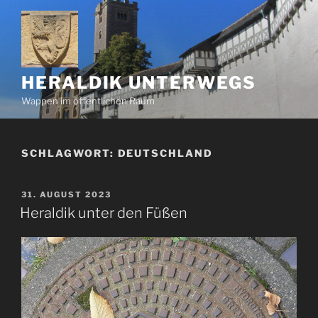
Zum
Inhalt
springen
HERALDIK UNTERWEGS
Wappen im öffentlichen Raum
SCHLAGWORT:
DEUTSCHLAND
VERÖFFENTLICHT
31. AUGUST 2023
AM
Heraldik unter den Füßen