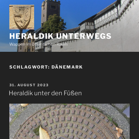
Zum
Inhalt
springen
HERALDIK UNTERWEGS
Wappen im öffentlichen Raum
SCHLAGWORT:
DÄNEMARK
VERÖFFENTLICHT
31. AUGUST 2023
AM
Heraldik unter den Füßen