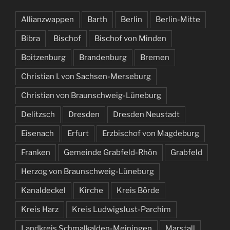
Allianzwappen
Barth
Berlin
Berlin-Mitte
Bibra
Bischof
Bischof von Minden
Boitzenburg
Brandenburg
Bremen
Christian I. von Sachsen-Merseburg
Christian von Braunschweig-Lüneburg
Delitzsch
Dresden
Dresden Neustadt
Eisenach
Erfurt
Erzbischof von Magdeburg
Franken
Gemeinde Grabfeld-Rhön
Grabfeld
Herzog von Braunschweig-Lüneburg
Kanaldeckel
Kirche
Kreis Börde
Kreis Harz
Kreis Ludwigslust-Parchim
Landkreis Schmalkalden-Meiningen
Marstall