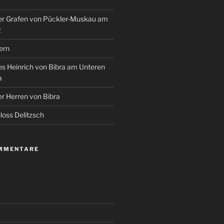
r Grafen von Pückler-Muskau am
z
ern
s Heinrich von Bibra am Unteren
a
r Herren von Bibra
oss Delitzsch
MMENTARE