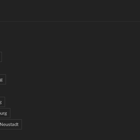
rg
g
burg
 Neustadt