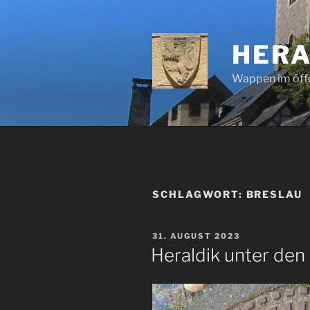
Zum
Inhalt
springen
HERA
Wappen im öff
SCHLAGWORT:
BRESLAU
VERÖFFENTLICHT
31. AUGUST 2023
AM
Heraldik unter den