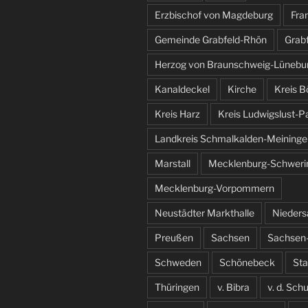
Erzbischof von Magdeburg
Fra
Gemeinde Grabfeld-Rhön
Grab
Herzog von Braunschweig-Lünebu
Kanaldeckel
Kirche
Kreis B
Kreis Harz
Kreis Ludwigslust-P
Landkreis Schmalkalden-Meininge
Marstall
Mecklenburg-Schweri
Mecklenburg-Vorpommern
Neustädter Markthalle
Nieder
Preußen
Sachsen
Sachsen-
Schweden
Schönebeck
St
Thüringen
v. Bibra
v. d. Sch