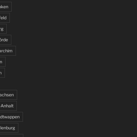
nken
feld
rg
örde
archim
n
n
sachsen
Anhalt
adtwappen
ulenburg