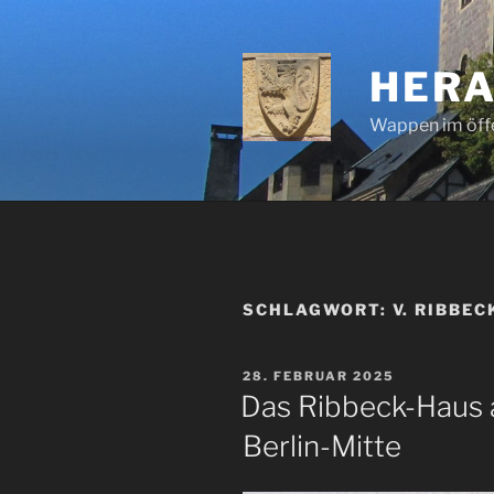
Zum
Inhalt
springen
HERA
Wappen im öff
SCHLAGWORT:
V. RIBBEC
VERÖFFENTLICHT
28. FEBRUAR 2025
AM
Das Ribbeck-Haus a
Berlin-Mitte