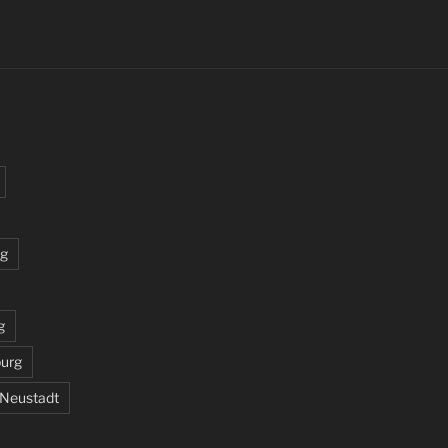
rg
g
burg
 Neustadt