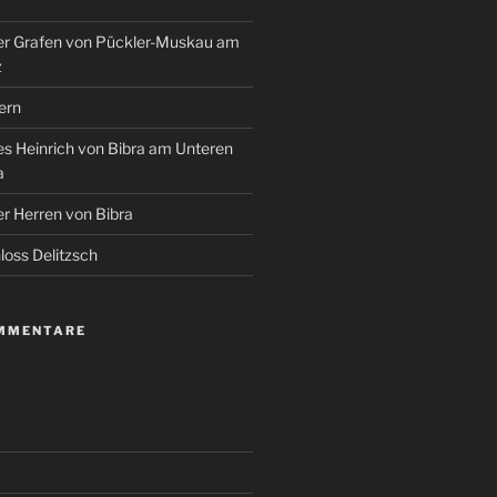
r Grafen von Pückler-Muskau am
z
ern
s Heinrich von Bibra am Unteren
a
r Herren von Bibra
oss Delitzsch
MMENTARE