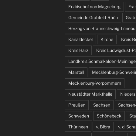
Erzbischof von Magdeburg
Fra
Gemeinde Grabfeld-Rhön
Grab
Herzog von Braunschweig-Lünebu
Kanaldeckel
Kirche
Kreis B
Kreis Harz
Kreis Ludwigslust-P
Landkreis Schmalkalden-Meininge
Marstall
Mecklenburg-Schweri
Mecklenburg-Vorpommern
Neustädter Markthalle
Nieder
Preußen
Sachsen
Sachsen-
Schweden
Schönebeck
St
Thüringen
v. Bibra
v. d. Sch