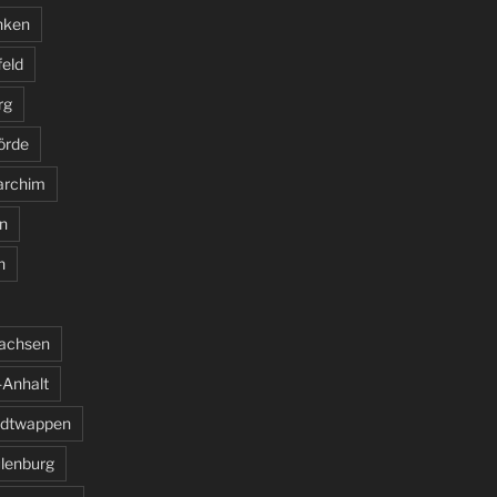
nken
feld
rg
örde
archim
n
n
sachsen
Anhalt
adtwappen
ulenburg