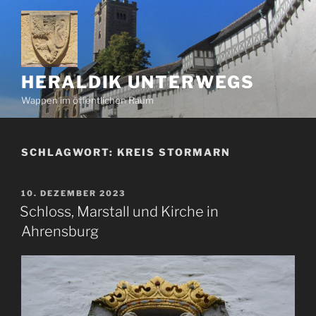
Zum
Inhalt
springen
HERALDIK UNTERWEGS
Wappen im öffentlichen Raum
SCHLAGWORT:
KREIS STORMARN
VERÖFFENTLICHT
10. DEZEMBER 2023
AM
Schloss, Marstall und Kirche in
Ahrensburg