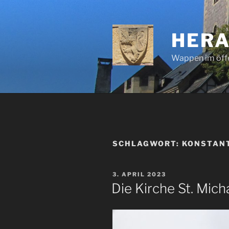
Zum
Inhalt
springen
HERA
Wappen im öff
SCHLAGWORT:
KONSTANT
VERÖFFENTLICHT
3. APRIL 2023
AM
Die Kirche St. Mic