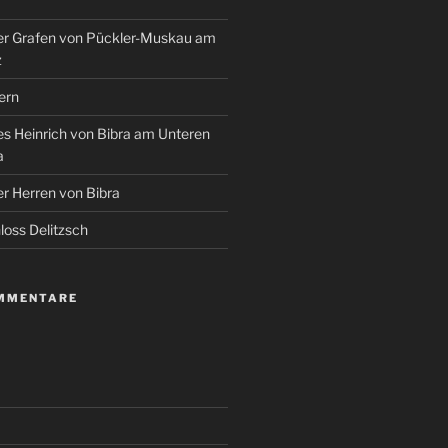
r Grafen von Pückler-Muskau am
z
ern
s Heinrich von Bibra am Unteren
a
r Herren von Bibra
oss Delitzsch
MMENTARE