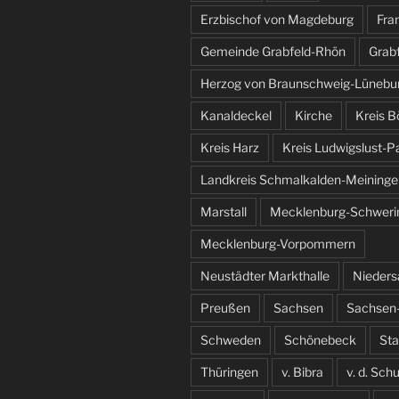
Erzbischof von Magdeburg
Fra
Gemeinde Grabfeld-Rhön
Grab
Herzog von Braunschweig-Lünebu
Kanaldeckel
Kirche
Kreis B
Kreis Harz
Kreis Ludwigslust-P
Landkreis Schmalkalden-Meininge
Marstall
Mecklenburg-Schweri
Mecklenburg-Vorpommern
Neustädter Markthalle
Nieder
Preußen
Sachsen
Sachsen-
Schweden
Schönebeck
St
Thüringen
v. Bibra
v. d. Sch