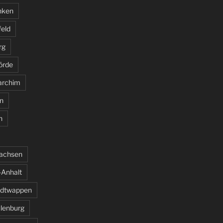
nken
feld
rg
örde
archim
n
n
sachsen
Anhalt
adtwappen
ulenburg