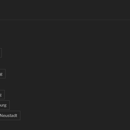
rg
g
burg
 Neustadt