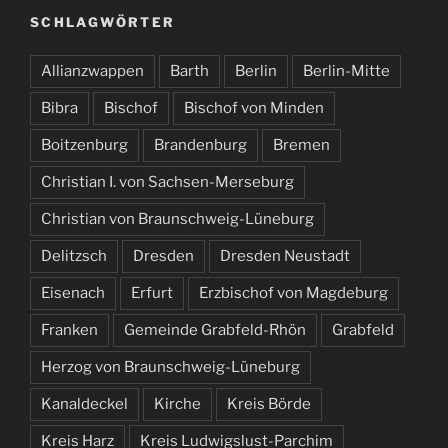
SCHLAGWÖRTER
Allianzwappen
Barth
Berlin
Berlin-Mitte
Bibra
Bischof
Bischof von Minden
Boitzenburg
Brandenburg
Bremen
Christian I. von Sachsen-Merseburg
Christian von Braunschweig-Lüneburg
Delitzsch
Dresden
Dresden Neustadt
Eisenach
Erfurt
Erzbischof von Magdeburg
Franken
Gemeinde Grabfeld-Rhön
Grabfeld
Herzog von Braunschweig-Lüneburg
Kanaldeckel
Kirche
Kreis Börde
Kreis Harz
Kreis Ludwigslust-Parchim