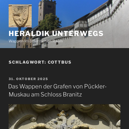
Zum
Inhalt
springen
HERALDIK UNTERWEGS
Wappen im öffentlichen Raum
SCHLAGWORT:
COTTBUS
VERÖFFENTLICHT
31. OKTOBER 2025
AM
Das Wappen der Grafen von Pückler-
Muskau am Schloss Branitz