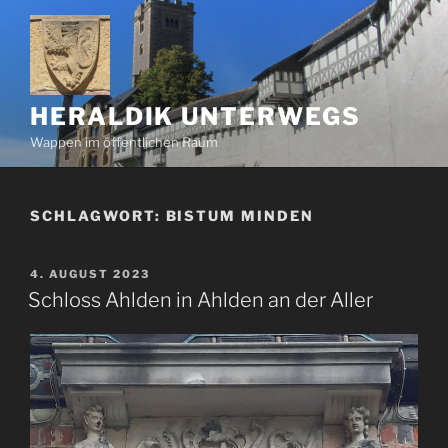
Zum
Inhalt
springen
HERALDIK UNTERWEGS
Wappen im öffentlichen Raum
SCHLAGWORT:
BISTUM MINDEN
VERÖFFENTLICHT
4. AUGUST 2023
AM
Schloss Ahlden in Ahlden an der Aller