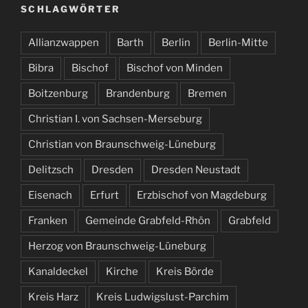
SCHLAGWÖRTER
Allianzwappen
Barth
Berlin
Berlin-Mitte
Bibra
Bischof
Bischof von Minden
Boitzenburg
Brandenburg
Bremen
Christian I. von Sachsen-Merseburg
Christian von Braunschweig-Lüneburg
Delitzsch
Dresden
Dresden Neustadt
Eisenach
Erfurt
Erzbischof von Magdeburg
Franken
Gemeinde Grabfeld-Rhön
Grabfeld
Herzog von Braunschweig-Lüneburg
Kanaldeckel
Kirche
Kreis Börde
Kreis Harz
Kreis Ludwigslust-Parchim